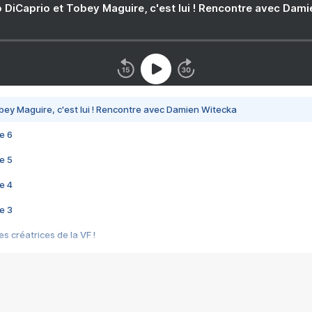
 DiCaprio et Tobey Maguire, c'est lui ! Rencontre avec Dam
bey Maguire, c'est lui ! Rencontre avec Damien Witecka
e 6
e 5
e 4
e 3
s créatrices de la VF !
e 2
e 1
e Mektoub My Love arrive enfin ! Rencontre avec Shaïn Boumedine et Sal