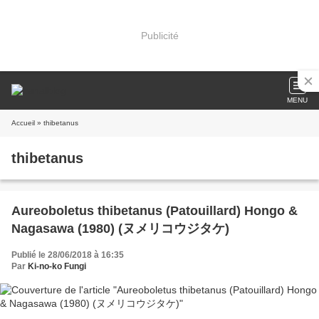
Publicité
MENU
Accueil
» thibetanus
thibetanus
Aureoboletus thibetanus (Patouillard) Hongo &
Nagasawa (1980) (ヌメリコウジタケ)
Publié le 28/06/2018 à 16:35
Par
Ki-no-ko Fungi