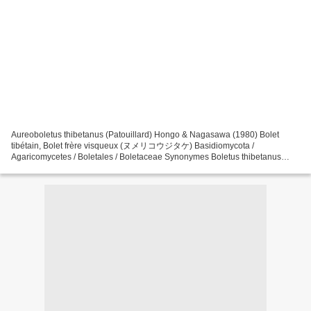
Aureoboletus thibetanus (Patouillard) Hongo & Nagasawa (1980) Bolet
tibétain, Bolet frère visqueux (ヌメリコウジタケ) Basidiomycota /
Agaricomycetes / Boletales / Boletaceae Synonymes Boletus thibetanus
Patouillard (1895) , Bulletin de la Société mycologique...