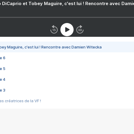
 DiCaprio et Tobey Maguire, c'est lui ! Rencontre avec Dam
bey Maguire, c'est lui ! Rencontre avec Damien Witecka
e 6
e 5
e 4
e 3
s créatrices de la VF !
e 2
e 1
e Mektoub My Love arrive enfin ! Rencontre avec Shaïn Boumedine et Sal