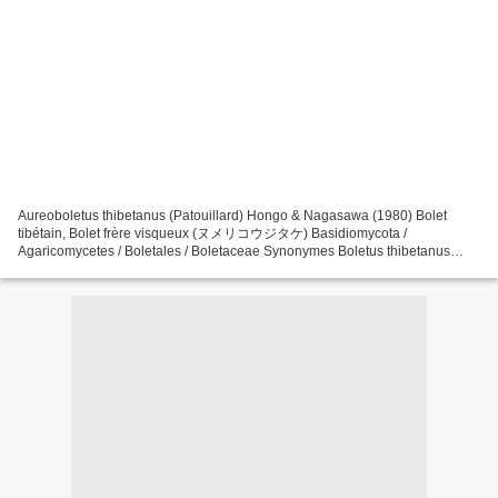
Aureoboletus thibetanus (Patouillard) Hongo & Nagasawa (1980) Bolet
tibétain, Bolet frère visqueux (ヌメリコウジタケ) Basidiomycota /
Agaricomycetes / Boletales / Boletaceae Synonymes Boletus thibetanus
Patouillard (1895) , Bulletin de la Société mycologique...