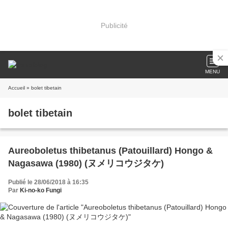
Publicité
MENU
Accueil
» bolet tibetain
bolet tibetain
Aureoboletus thibetanus (Patouillard) Hongo &
Nagasawa (1980) (ヌメリコウジタケ)
Publié le 28/06/2018 à 16:35
Par
Ki-no-ko Fungi