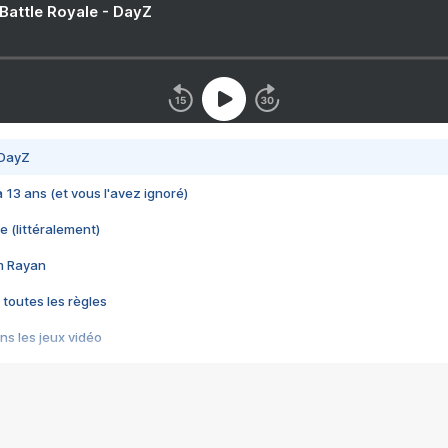
 Battle Royale - DayZ
 DayZ
 a 13 ans (et vous l'avez ignoré)
e (littéralement)
im Rayan
 toutes les règles
s les jeux vidéo
us choquant de Rockstar ? - Le scandale BULLY
e plus moche de Steam
du RÊVE tourne au CAUCHEMAR