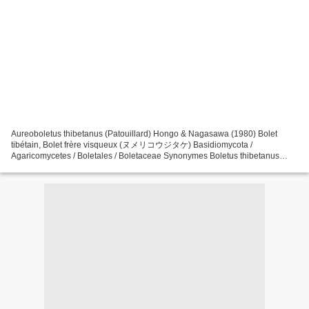
Aureoboletus thibetanus (Patouillard) Hongo & Nagasawa (1980) Bolet
tibétain, Bolet frère visqueux (ヌメリコウジタケ) Basidiomycota /
Agaricomycetes / Boletales / Boletaceae Synonymes Boletus thibetanus
Patouillard (1895) , Bulletin de la Société mycologique...