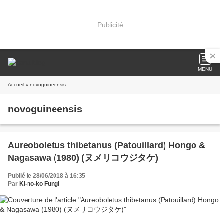
Publicité
MENU
Accueil
» novoguineensis
novoguineensis
Aureoboletus thibetanus (Patouillard) Hongo &
Nagasawa (1980) (ヌメリコウジタケ)
Publié le 28/06/2018 à 16:35
Par
Ki-no-ko Fungi