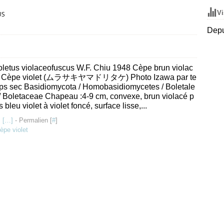
Vi
US
Depu
letus violaceofuscus W.F. Chiu 1948 Cèpe brun violac
, Cèpe violet (ムラサキヤマドリタケ) Photo Izawa par te
ps sec Basidiomycota / Homobasidiomycetes / Boletale
/ Boletaceae Chapeau :4-9 cm, convexe, brun violacé p
s bleu violet à violet foncé, surface lisse,...
 [
…
]
- Permalien [
#
]
èpe violet