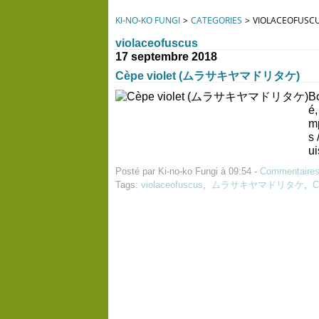
KI-NO-KO FUNGI
>
CATEGORIES
>
VIOLACEOFUSC
violaceofuscus
17 septembre 2018
Cèpe violet (ムラサキヤマドリタケ)
Bo
é
m
s 
ui
Posté par Ki-no-ko Fungi à 09:54 -
Commentaires
Tags:
violaceofuscus
,
ムラサキヤマドリタケ
,
C