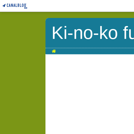
Ki-no-ko f
Home