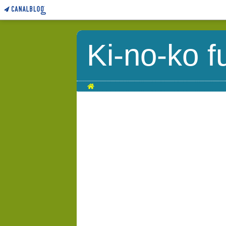
Ki-no-ko f
Home