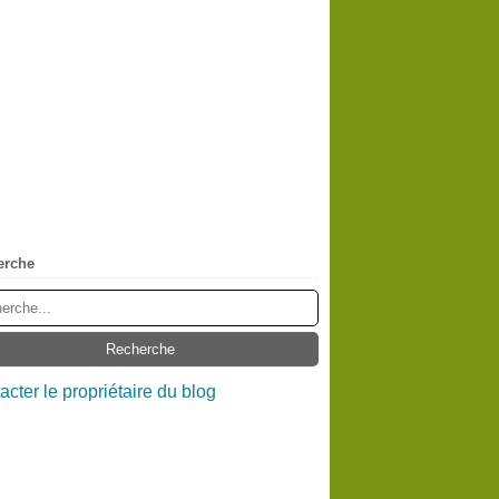
erche
acter le propriétaire du blog