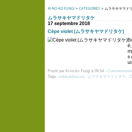
KI-NO-KO FUNGI
>
CATEGORIES
>
ムラサキヤマド
ムラサキヤマドリタケ
17 septembre 2018
Cèpe violet (ムラサキヤマドリタケ)
Bo
é
m
s 
ui
Posté par Ki-no-ko Fungi à 09:54 -
Commentaires
Tags:
violaceofuscus
,
ムラサキヤマドリタケ
,
C