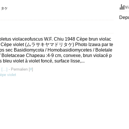
Vi
リタケ
Depu
letus violaceofuscus W.F. Chiu 1948 Cèpe brun violac
, Cèpe violet (ムラサキヤマドリタケ) Photo Izawa par te
ps sec Basidiomycota / Homobasidiomycetes / Boletale
/ Boletaceae Chapeau :4-9 cm, convexe, brun violacé p
s bleu violet à violet foncé, surface lisse,...
 [
…
]
- Permalien [
#
]
èpe violet