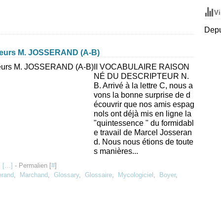
Vi
Depu
ieurs M. JOSSERAND (A-B)
II VOCABULAIRE RAISON
NÉ DU DESCRIPTEUR N.
B. Arrivé à la lettre C, nous a
vons la bonne surprise de d
écouvrir que nos amis espag
nols ont déjà mis en ligne la
"quintessence " du formidabl
e travail de Marcel Josseran
d. Nous nous étions de toute
s manières...
 [
…
]
- Permalien [
#
]
erand
,
Marchand
,
Glossary
,
Glossaire
,
Mycologiciel
,
Boyer
,