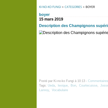
KI-NO-KO FUNGI
>
CATEGORIES
>
BOYER
boyer
15 mars 2019
Description des Champignons supér
Posté par Ki-no-ko Fungi à 10:13 -
Commentaires
Tags:
Ueda
,
lexique
,
Bon
,
Courtecuisse
,
Joss
Lannoy
,
Vocabulaire