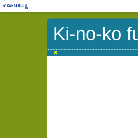
Ki-no-ko f
Home