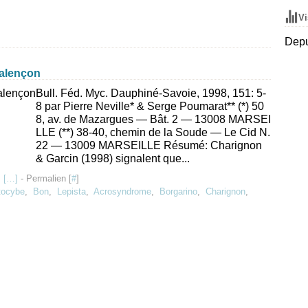
Vi
Depu
Malençon
Bull. Féd. Myc. Dauphiné-Savoie, 1998, 151: 5-
8 par Pierre Neville* & Serge Poumarat** (*) 50
8, av. de Mazargues — Bât. 2 — 13008 MARSEI
LLE (**) 38-40, chemin de la Soude — Le Cid N.
22 — 13009 MARSEILLE Résumé: Charignon
& Garcin (1998) signalent que...
 [
…
]
- Permalien [
#
]
tocybe
,
Bon
,
Lepista
,
Acrosyndrome
,
Borgarino
,
Charignon
,