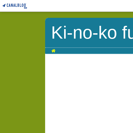
Ki-no-ko f
Home