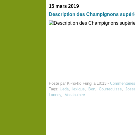
15 mars 2019
Description des Champignons supér
Posté par Ki-no-ko Fungi à 10:13 -
Commentaires
Tags:
Ueda
,
lexique
,
Bon
,
Courtecuisse
,
Joss
Lannoy
,
Vocabulaire