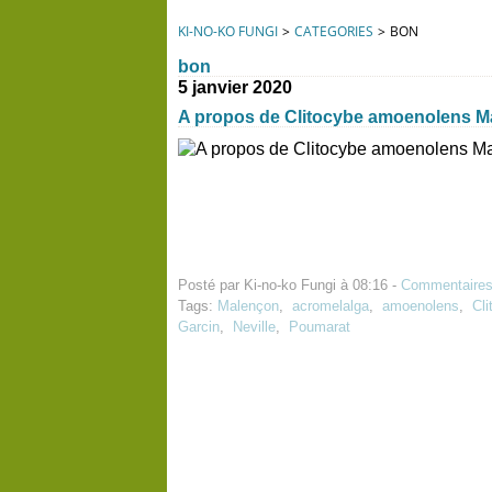
KI-NO-KO FUNGI
>
CATEGORIES
>
BON
bon
5 janvier 2020
A propos de Clitocybe amoenolens 
Posté par Ki-no-ko Fungi à 08:16 -
Commentaires
Tags:
Malençon
,
acromelalga
,
amoenolens
,
Cli
Garcin
,
Neville
,
Poumarat