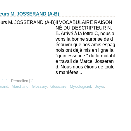
ieurs M. JOSSERAND (A-B)
II VOCABULAIRE RAISON
NÉ DU DESCRIPTEUR N.
B. Arrivé à la lettre C, nous a
vons la bonne surprise de d
écouvrir que nos amis espag
nols ont déjà mis en ligne la
"quintessence " du formidabl
e travail de Marcel Josseran
d. Nous nous étions de toute
s manières...
 [
…
]
- Permalien [
#
]
erand
,
Marchand
,
Glossary
,
Glossaire
,
Mycologiciel
,
Boyer
,