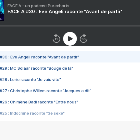
FACE A - un podcast Purecharts
FACE A #30 : Eve Angeli raconte "Avant de partir"
#30 : Eve Angeli raconte "Avant de partir"
#29 : MC Solaar raconte "Bouge de là"
28 : Lorie raconte "Je vais vite"
#27 : Christophe Willem raconte "Jacques a dit"
#26 : Chimène Badi raconte "Entre nous"
#25 : Indochine raconte "3e sexe"
#24 : Zaho raconte "C'est chelou"
#23 : Patrick Bruel raconte "Au café des délices"