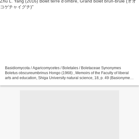
Basidiomycota / Agaricomycetes / Boletales / Boletaceae Synonymes
Boletus obscureumbrinus Hongo (1968) , Memoirs of the Faculty of liberal
arts and education, Shiga University natural science, 18, p. 49 (Basionyme)
Sutorius obscurebrunneus (Hongo) G....