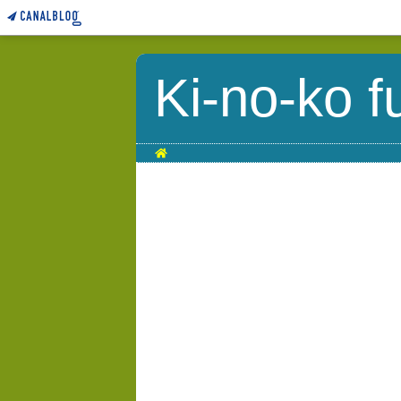
Ki-no-ko f
Home