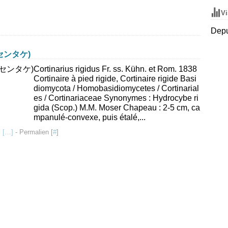
Vi
Depu
フウセンタケ)
Cortinarius rigidus Fr. ss. Kühn. et Rom. 1838
Cortinaire à pied rigide, Cortinaire rigide Basi
diomycota / Homobasidiomycetes / Cortinarial
es / Cortinariaceae Synonymes : Hydrocybe ri
gida (Scop.) M.M. Moser Chapeau : 2-5 cm, ca
mpanulé-convexe, puis étalé,...
 [
…
]
- Permalien [
#
]