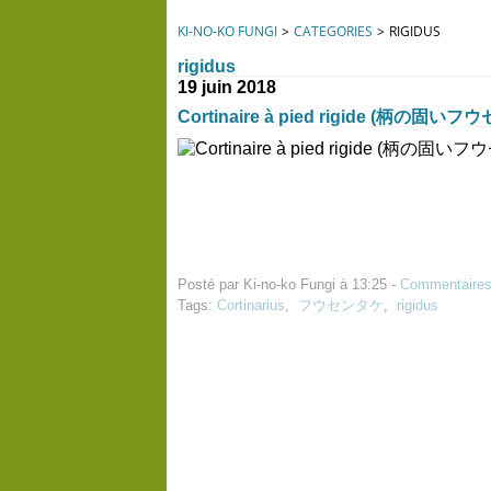
KI-NO-KO FUNGI
>
CATEGORIES
>
RIGIDUS
rigidus
19 juin 2018
Cortinaire à pied rigide (柄の固い
Posté par Ki-no-ko Fungi à 13:25 -
Commentaires
Tags:
Cortinarius
,
フウセンタケ
,
rigidus