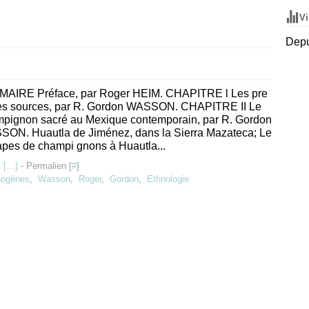
Vi
Depu
AIRE Préface, par Roger HEIM. CHAPITRE l Les pre
es sources, par R. Gordon WASSON. CHAPITRE II Le
pignon sacré au Mexique contemporain, par R. Gordon
SON. Huautla de Jiménez, dans la Sierra Mazateca; Le
apes de champi gnons à Huautla...
 [
…
]
- Permalien [
#
]
nogènes
,
Wasson
,
Roger
,
Gordon
,
Ethnologie