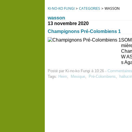
KI-NO-KO FUNGI
>
CATEGORIES
>
WASSON
wasson
13 novembre 2020
Champignons Pré-Colombiens 1
SOMM
mièr
Cham
W AS
s Ag
Posté par Ki-no-ko Fungi à 10:26 -
Commentaires
Tags:
Heim
,
Mexique
,
Pré-Colombiens
,
halluci