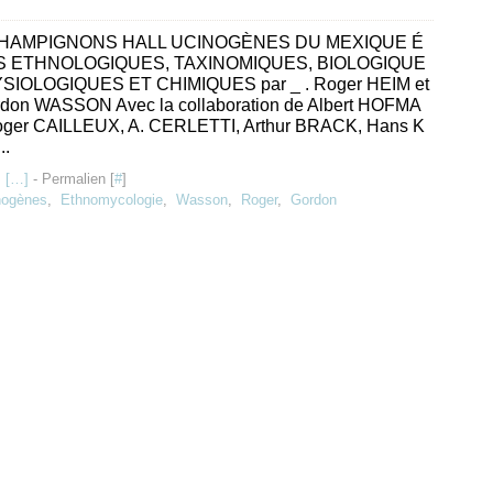
HAMPIGNONS HALL UCINOGÈNES DU MEXIQUE É
 ETHNOLOGIQUES, TAXINOMIQUES, BIOLOGIQUE
YSIOLOGIQUES ET CHIMIQUES par _ . Roger HEIM et
rdon WASSON Avec la collaboration de Albert HOFMA
ger CAILLEUX, A. CERLETTI, Arthur BRACK, Hans K
..
 [
…
]
- Permalien [
#
]
nogènes
,
Ethnomycologie
,
Wasson
,
Roger
,
Gordon