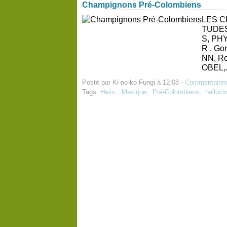
Champignons Pré-Colombiens
LES C
TUDES
S, PH
R . Go
NN, Ro
OBEL,.
Posté par Ki-no-ko Fungi à 12:08 -
Commentaires
Tags:
Heim
,
Mexique
,
Pré-Colombiens
,
halluci