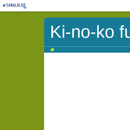
Ki-no-ko f
Home