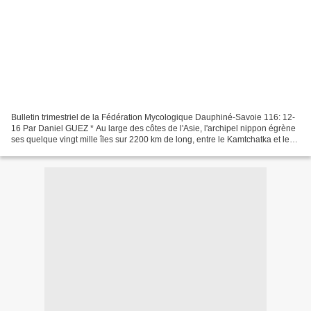
Bulletin trimestriel de la Fédération Mycologique Dauphiné-Savoie 116: 12-
16 Par Daniel GUEZ * Au large des côtes de l'Asie, l'archipel nippon égrène
ses quelque vingt mille îles sur 2200 km de long, entre le Kamtchatka et les
Philippines. L'image d'une...