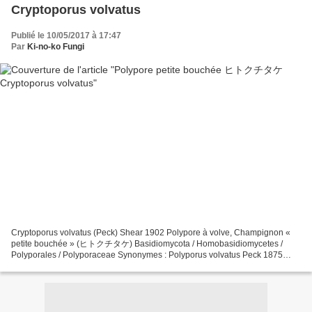
Cryptoporus volvatus
Publié le 10/05/2017 à 17:47
Par
Ki-no-ko Fungi
Cryptoporus volvatus (Peck) Shear 1902 Polypore à volve, Champignon «
petite bouchée » (ヒトクチタケ) Basidiomycota / Homobasidiomycetes /
Polyporales / Polyporaceae Synonymes : Polyporus volvatus Peck 1875
Fomes v. (Peck) Cooke 1885 Scindalma volvatum (Peck)...