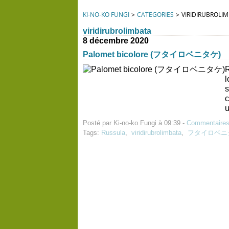
KI-NO-KO FUNGI
>
CATEGORIES
>
VIRIDIRUBROLI
viridirubrolimbata
8 décembre 2020
Palomet bicolore (フタイロベニタケ)
R
s
c
u
Posté par Ki-no-ko Fungi à 09:39 -
Commentaires
Tags:
Russula
,
viridirubrolimbata
,
フタイロベニ