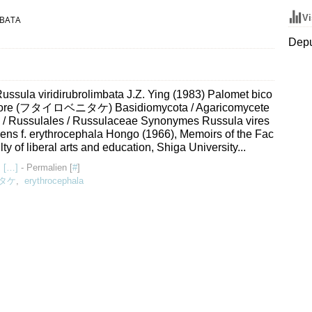
Vi
MBATA
Depu
ussula viridirubrolimbata J.Z. Ying (1983) Palomet bico
lore (フタイロベニタケ) Basidiomycota / Agaricomycete
 / Russulales / Russulaceae Synonymes Russula vires
ens f. erythrocephala Hongo (1966), Memoirs of the Fac
lty of liberal arts and education, Shiga University...
 [
…
]
- Permalien [
#
]
タケ
,
erythrocephala