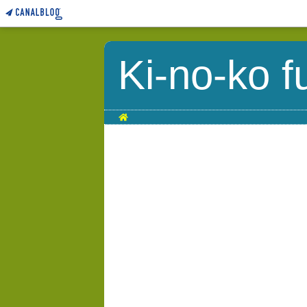
Ki-no-ko f
Home