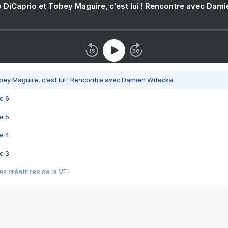
 DiCaprio et Tobey Maguire, c'est lui ! Rencontre avec Dam
bey Maguire, c'est lui ! Rencontre avec Damien Witecka
e 6
e 5
e 4
e 3
s créatrices de la VF !
e 2
e 1
e Mektoub My Love arrive enfin ! Rencontre avec Shaïn Boumedine et Sal