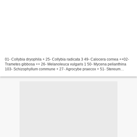
01- Collybia dryophila + 25- Collybia radicata 3 49- Calocera cornea ++02-
Trametes gibbosa ++ 26- Melanoleuca vulgaris 1 50- Mycena pelianthina
103- Schizophyllum commune + 27- Agrocybe praecox + 51- Stereum
insignitum +04- Ganoderma applanatum + 28-...