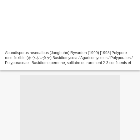
Abundisporus roseoalbus (Junghuhn) Ryvarden (1999) [1998] Polypore
rose flexible (ホウネンタケ) Basidiomycota / Agaricomycetes / Polyporales /
Polyporaceae : Basidiome perenne, solitaire ou rarement 2-3 confluents et
imbriqués, semi-circulaires, largement fixé...