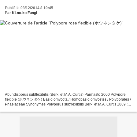
Publié le 03/12/2014 à 10:45
Par
Ki-no-ko Fungi
Abundisporus subflexibilis (Berk. et M.A. Curtis) Parmasto 2000 Polypore
flexible (ホウネンタケ) Basidiomycota / Homobasidiomycetes / Polyporales /
Phaelaceae Synonymes Polyporus subflexibilis Berk. et M.A. Curtis 1869 ;
Scindalma s. (Berk. et M.A. Curtis)...