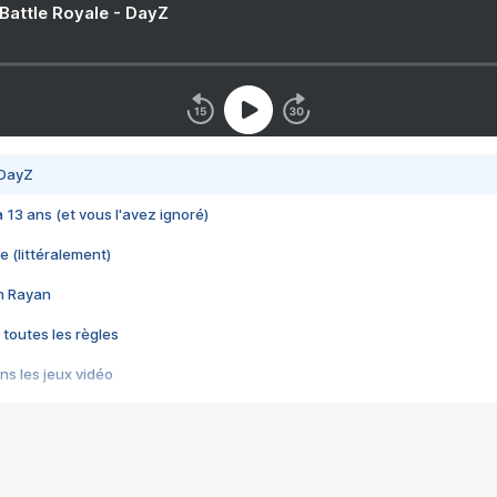
 Battle Royale - DayZ
 DayZ
 a 13 ans (et vous l'avez ignoré)
e (littéralement)
im Rayan
 toutes les règles
s les jeux vidéo
us choquant de Rockstar ? - Le scandale BULLY
e plus moche de Steam
du RÊVE tourne au CAUCHEMAR