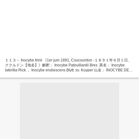
１１３－ Inocybe trinii 《1er juin 1891, Coucourdon -１８９１年６月１日、
ククルドン【地名】》解釈： Inocybe Patouillardii Bres. 異名： Inocybe
lateritia Rick.， Inocybe erubescens Blytt. ss. Kuyper 仏名： INOCYBE DE
PATOUILLARD 【Patouillard 氏のアセタケの意】 【和名：なし、アセタケ
属】 L'inocybe de Patouillard...