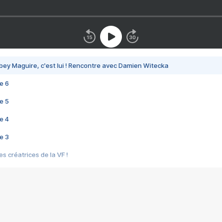
bey Maguire, c'est lui ! Rencontre avec Damien Witecka
e 6
e 5
e 4
e 3
s créatrices de la VF !
e 2
e 1
e Mektoub My Love arrive enfin ! Rencontre avec Shaïn Boumedine et Sal