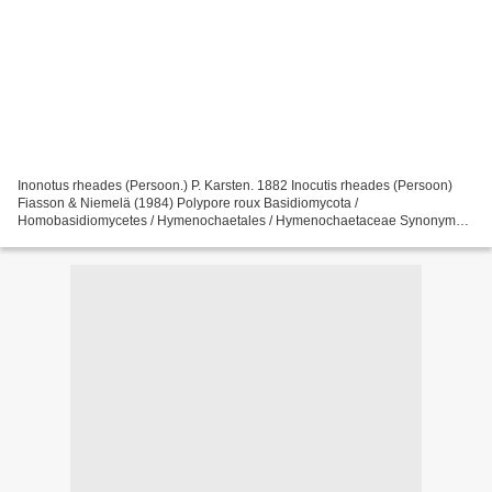
Inonotus rheades (Persoon.) P. Karsten. 1882 Inocutis rheades (Persoon)
Fiasson & Niemelä (1984) Polypore roux Basidiomycota /
Homobasidiomycetes / Hymenochaetales / Hymenochaetaceae Synonymes
:Basionyme : Polyporus rheades Persoon 1825. Boletus cuticularis...