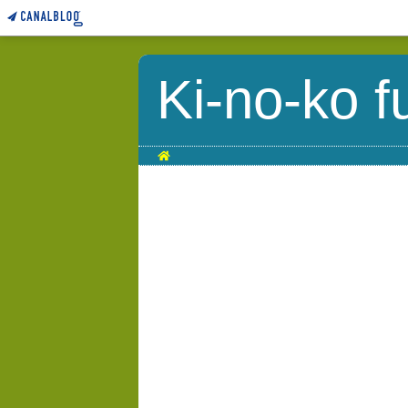
Ki-no-ko f
Home