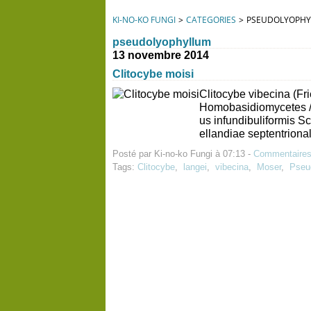
KI-NO-KO FUNGI
>
CATEGORIES
>
PSEUDOLYOPH
pseudolyophyllum
13 novembre 2014
Clitocybe moisi
Clitocybe vibecina (Fr
Homobasidiomycetes /
us infundibuliformis 
ellandiae septentrionali
Posté par Ki-no-ko Fungi à 07:13 -
Commentaires
Tags:
Clitocybe
,
langei
,
vibecina
,
Moser
,
Pseu