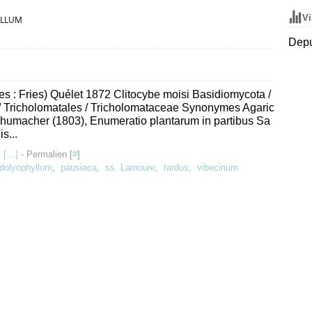
Vi
YLLUM
Depu
ies : Fries) Quélet 1872 Clitocybe moisi Basidiomycota /
 Tricholomatales / Tricholomataceae Synonymes Agaric
Schumacher (1803), Enumeratio plantarum in partibus Sa
s...
 [
…
]
- Permalien [
#
]
dolyophyllum
,
pausiaca
,
ss. Lamoure
,
tardus
,
vibecinum