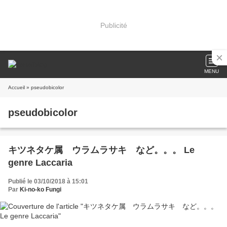
Publicité
MENU
Accueil
» pseudobicolor
pseudobicolor
キツネタケ属 ウラムラサキ など。。。 Le
genre Laccaria
Publié le 03/10/2018 à 15:01
Par
Ki-no-ko Fungi