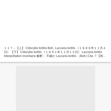
１１７－【上】 Clitocybe tortilis Bolt., Laccaria tortilis 《１８８６年１１月４
日》 【下】 Clitocybe tortilis 《１８９１年１１月１５日》 Laccaria tortilis
Interprétation incertaine 解釈： 不確か Laccaria tortilis （Bolt.) Cke. ? 【和
名： ヒメキツネタケモドキ、キツネタケ属】 La détermination de Fabre est
douteuse....