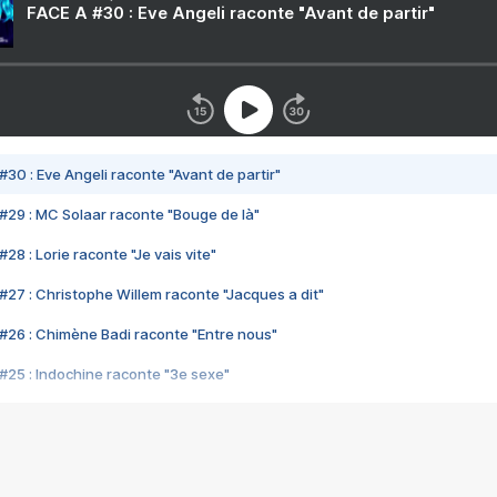
FACE A #30 : Eve Angeli raconte "Avant de partir"
#30 : Eve Angeli raconte "Avant de partir"
#29 : MC Solaar raconte "Bouge de là"
28 : Lorie raconte "Je vais vite"
#27 : Christophe Willem raconte "Jacques a dit"
#26 : Chimène Badi raconte "Entre nous"
#25 : Indochine raconte "3e sexe"
#24 : Zaho raconte "C'est chelou"
#23 : Patrick Bruel raconte "Au café des délices"
#22 : Kyo raconte "Le chemin"