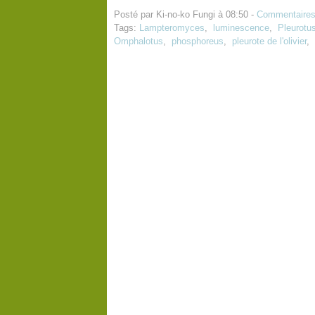
Posté par Ki-no-ko Fungi à 08:50 -
Commentaires
Tags:
Lampteromyces
,
luminescence
,
Pleurotu
Omphalotus
,
phosphoreus
,
pleurote de l'olivier
,