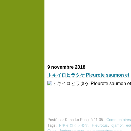
9 novembre 2018
トキイロヒラタケ Pleurote saumon et pa
Posté par Ki-no-ko Fungi à 11:05 -
Commentaires
Tags:
トキイロヒラタケ
,
Pleurotus
,
djamor
,
eo
Guez
,
leptogrammus
,
salmoneostramineus