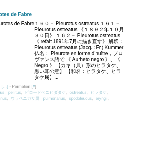
s de Fabre
１６０－ Pleurotus ostreatus １６１－
Pleurotus ostreatus 《１８９２年１０月
３０日》 １６２－ Pleurotus ostreatus
《 refait 1891年7月に描き直す》 解釈：
Pleurotus ostreatus (Jacq. : Fr.) Kummer
仏名： Pleurote en forme d'huître，プロ
ヴァンス語で 《 Aurheto negro 》、《
Negro 》 【カキ（貝）形のヒラタケ、
黒い耳の意】 【和名：ヒラタケ、ヒラ
タケ属】...
 [
…
]
- Permalien [
#
]
nus
,
pellitus
,
ビロードベニヒダタケ
,
ostreatus
,
ヒラタケ
,
inus
,
ウラベニガサ属
,
pulmonarius
,
spodoleucus
,
eryngii
,