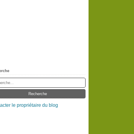
erche
acter le propriétaire du blog