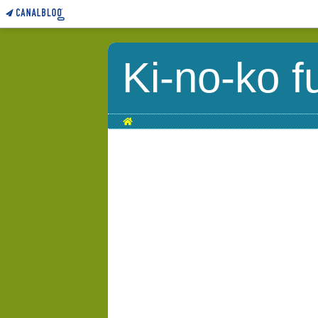
Ki-no-ko f
Home