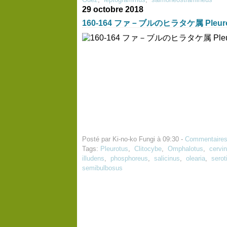
29 octobre 2018
160-164 ファ－ブルのヒラタケ属 Pleurote
Posté par Ki-no-ko Fungi à 09:30 -
Commentaires
Tags:
Pleurotus
,
Clitocybe
,
Omphalotus
,
cervi
illudens
,
phosphoreus
,
salicinus
,
olearia
,
serot
semibulbosus