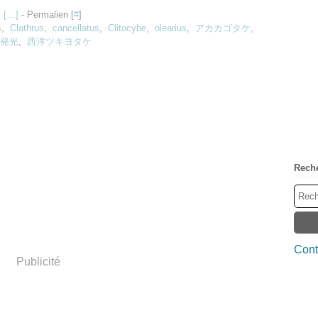
 [
…
]
- Permalien [
#
]
s
,
Clathrus
,
cancellatus
,
Clitocybe
,
olearius
,
アカカゴタケ
,
発光
,
西洋ツキヨタケ
Rech
Cont
Publicité