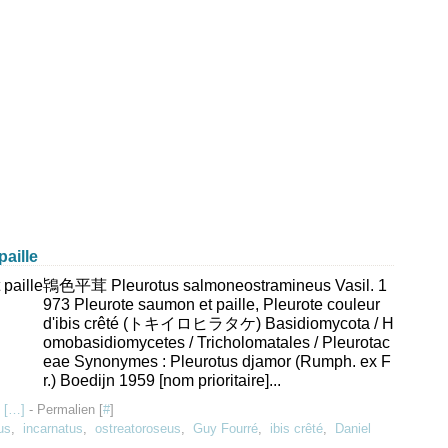
ille
鴇色平茸 Pleurotus salmoneostramineus Vasil. 1
973 Pleurote saumon et paille, Pleurote couleur
d'ibis crêté (トキイロヒラタケ) Basidiomycota / H
omobasidiomycetes / Tricholomatales / Pleurotac
eae Synonymes : Pleurotus djamor (Rumph. ex F
r.) Boedijn 1959 [nom prioritaire]...
 [
…
]
- Permalien [
#
]
us
,
incarnatus
,
ostreatoroseus
,
Guy Fourré
,
ibis crêté
,
Daniel