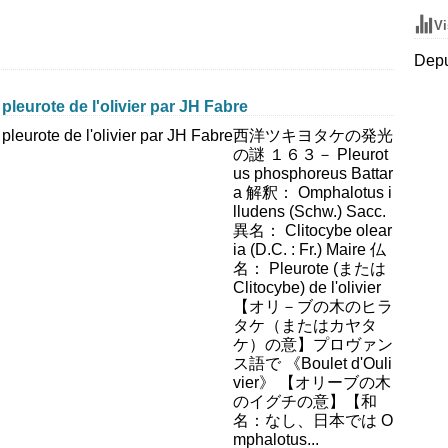
Vi
Depu
leurote de l'olivier par JH Fabre
西洋ツキヨタケの発光
の謎 １６３－ Pleurot
us phosphoreus Battar
a 解釈： Omphalotus i
lludens (Schw.) Sacc.
異名： Clitocybe olear
ia (D.C. : Fr.) Maire 仏
名： Pleurote (または
Clitocybe) de l'olivier
【オリ－ブの木のヒラ
タケ（またはカヤタ
ケ）の意】プロヴァン
ス語で 《Boulet d'Ouli
vier》 【オリーブの木
のイグチの意】【和
名：なし、日本では O
mphalotus...