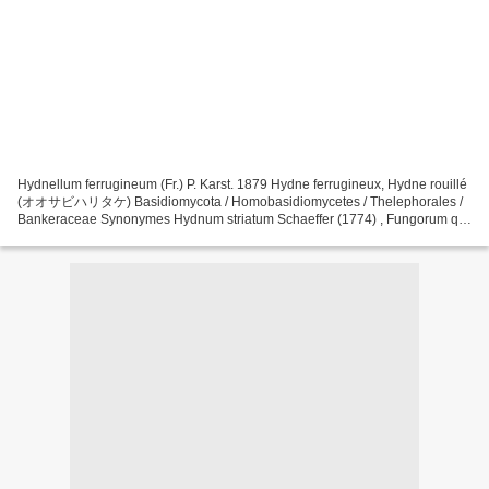
Hydnellum ferrugineum (Fr.) P. Karst. 1879 Hydne ferrugineux, Hydne rouillé
(オオサビハリタケ) Basidiomycota / Homobasidiomycetes / Thelephorales /
Bankeraceae Synonymes Hydnum striatum Schaeffer (1774) , Fungorum qui
in Bavaria et Palatinatu circa Ratisbonam,...