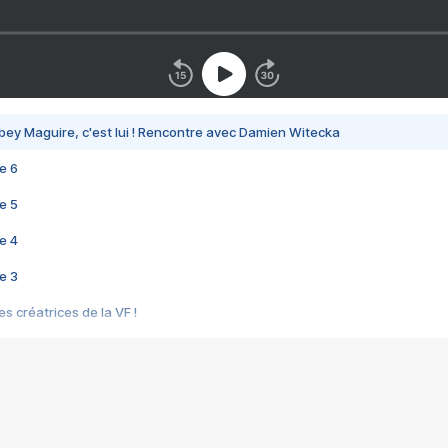
bey Maguire, c'est lui ! Rencontre avec Damien Witecka
e 6
e 5
e 4
e 3
s créatrices de la VF !
e 2
e 1
e Mektoub My Love arrive enfin ! Rencontre avec Shaïn Boumedine et Sal