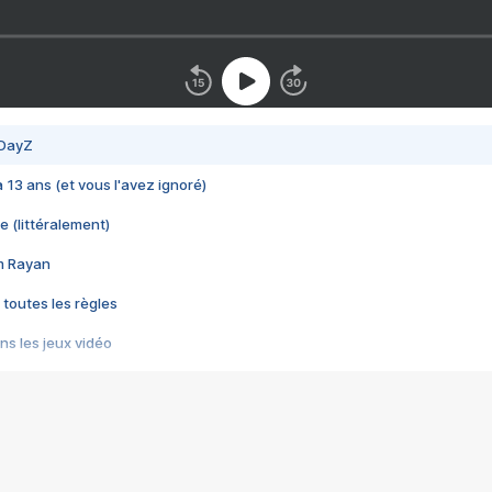
 DayZ
 a 13 ans (et vous l'avez ignoré)
e (littéralement)
im Rayan
 toutes les règles
s les jeux vidéo
us choquant de Rockstar ? - Le scandale BULLY
e plus moche de Steam
du RÊVE tourne au CAUCHEMAR