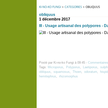
KI-NO-KO FUNGI
>
CATEGORIES
>
OBLIQUUS
obliquus
1 décembre 2017
III - Usage artisanal des polypores - 
Posté par Ki-no-ko Fungi à 09:45 -
Commentaires
Tags:
Microporus
,
Polyporus
,
Laetiporus
,
sulph
obliquus
,
squamosus
,
Thoen
,
odoratum
,
hispi
hemitephrus
,
rhizomorphus