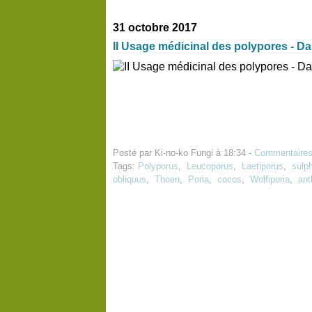
31 octobre 2017
II Usage médicinal des polypores - D
Posté par Ki-no-ko Fungi à 18:34 -
Commentaires
Tags:
Polyporus
,
Leucoporus
,
Laetiporus
,
sulp
obliquus
,
Thoen
,
Poria
,
cocos
,
Wolfiporia
,
ant