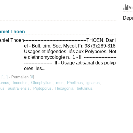
Vi
Depu
Daniel Thoen
------------------------------------------THOEN, Dani
el - Bull. trim. Soc. Mycol. Fr. 98 (3):289-318
Usages et légendes liés aux Polypores. Not
e d'ethnomycologie n｡ 1 - III ----------------------
------------------- III - Usage artisanal des polyp
ores :les...
 [
…
]
- Permalien [
#
]
ureus
,
Inonotus
,
Gloephyllum
,
mori
,
Phellinus
,
ignarius
,
dus
,
australiensis
,
Piptoporus
,
Hexagonia
,
betulinus
,