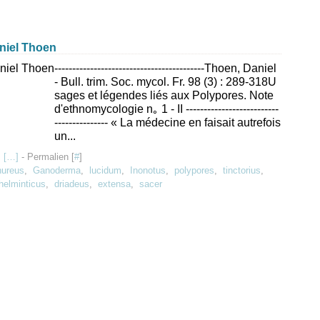
aniel Thoen
------------------------------------------Thoen, Daniel
- Bull. trim. Soc. mycol. Fr. 98 (3) : 289-318U
sages et légendes liés aux Polypores. Note
d'ethnomycologie n｡ 1 - II --------------------------
--------------- « La médecine en faisait autrefois
un...
 [
…
]
- Permalien [
#
]
hureus
,
Ganoderma
,
lucidum
,
Inonotus
,
polypores
,
tinctorius
,
helminticus
,
driadeus
,
extensa
,
sacer