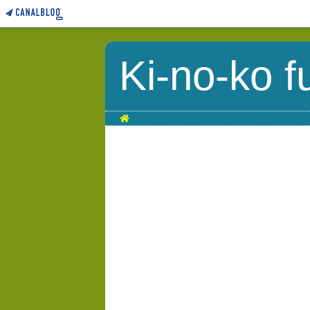
Ki-no-ko f
Home