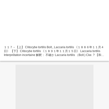
１１７－【上】 Clitocybe tortilis Bolt., Laccaria tortilis 《１８８６年１１月４
日》 【下】 Clitocybe tortilis 《１８９１年１１月１５日》 Laccaria tortilis
Interprétation incertaine 解釈： 不確か Laccaria tortilis （Bolt.) Cke. ? 【和
名： ヒメキツネタケモドキ、キツネタケ属】 La détermination de Fabre est
douteuse....