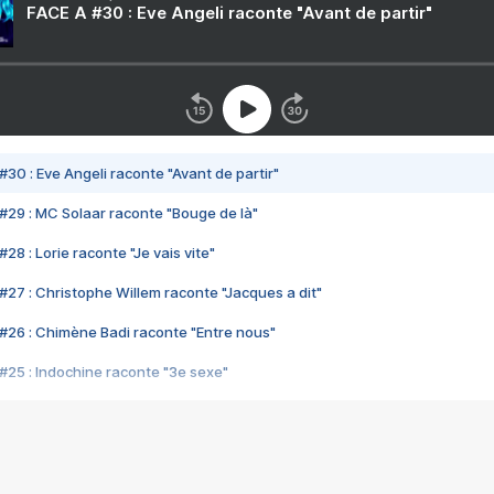
FACE A #30 : Eve Angeli raconte "Avant de partir"
#30 : Eve Angeli raconte "Avant de partir"
#29 : MC Solaar raconte "Bouge de là"
28 : Lorie raconte "Je vais vite"
#27 : Christophe Willem raconte "Jacques a dit"
#26 : Chimène Badi raconte "Entre nous"
#25 : Indochine raconte "3e sexe"
#24 : Zaho raconte "C'est chelou"
#23 : Patrick Bruel raconte "Au café des délices"
#22 : Kyo raconte "Le chemin"