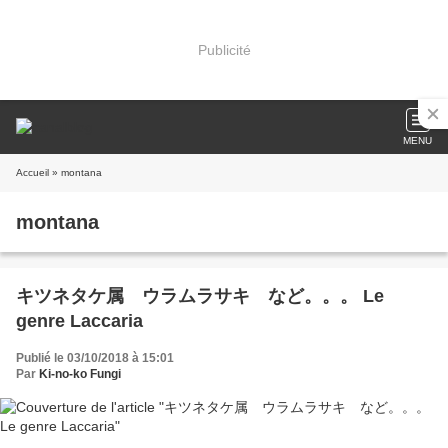
Publicité
MENU
Accueil
» montana
montana
キツネタケ属 ウラムラサキ など。。。 Le
genre Laccaria
Publié le 03/10/2018 à 15:01
Par
Ki-no-ko Fungi