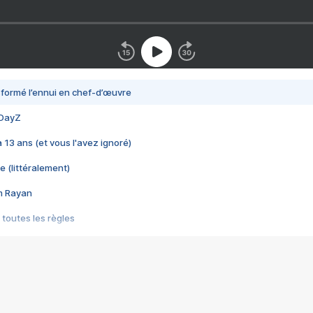
nsformé l’ennui en chef-d’œuvre
 DayZ
 a 13 ans (et vous l'avez ignoré)
e (littéralement)
im Rayan
 toutes les règles
s les jeux vidéo
us choquant de Rockstar ? - Le scandale BULLY
e plus moche de Steam