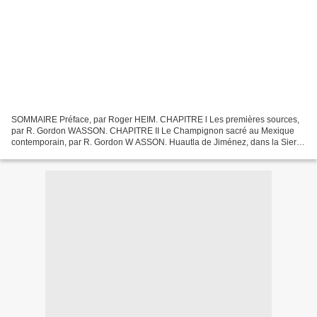
SOMMAIRE Préface, par Roger HEIM. CHAPITRE l Les premières sources,
par R. Gordon WASSON. CHAPITRE II Le Champignon sacré au Mexique
contemporain, par R. Gordon W ASSON. Huautla de Jiménez, dans la Sierra
Mazateca; Les Agapes de champi gnons à Huautla...