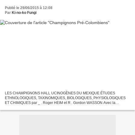
Publié le 29/06/2015 à 12:08
Par
Ki-no-ko Fungi
LES CHAMPIGNONS HALL UCINOGÈNES DU MEXIQUE ÉTUDES
ETHNOLOGIQUES, TAXINOMIQUES, BIOLOGIQUES, PHYSIOLOGIQUES
ET CHIMIQUES par _ . Roger HEIM et R . Gordon WASSON Avec la
collaboration de Albert HOFMANN, Roger CAILLEUX, A. CERLETTI, Arthur
BRACK, Hans KOBEL,...