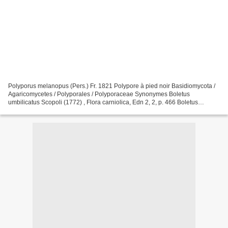
Polyporus melanopus (Pers.) Fr. 1821 Polypore à pied noir Basidiomycota /
Agaricomycetes / Polyporales / Polyporaceae Synonymes Boletus
umbilicatus Scopoli (1772) , Flora carniolica, Edn 2, 2, p. 466 Boletus
infundibuliformis Persoon (1794) , in Römer,...