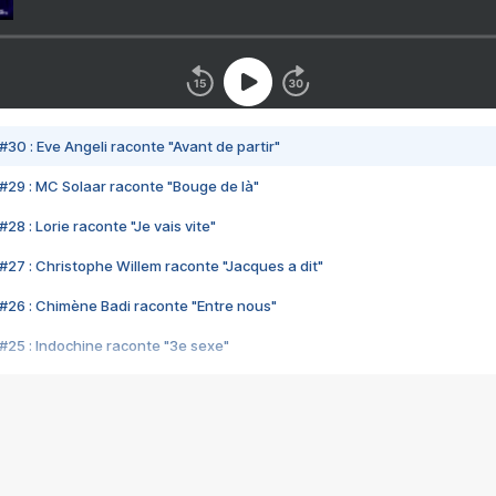
#30 : Eve Angeli raconte "Avant de partir"
#29 : MC Solaar raconte "Bouge de là"
28 : Lorie raconte "Je vais vite"
#27 : Christophe Willem raconte "Jacques a dit"
#26 : Chimène Badi raconte "Entre nous"
#25 : Indochine raconte "3e sexe"
#24 : Zaho raconte "C'est chelou"
#23 : Patrick Bruel raconte "Au café des délices"
#22 : Kyo raconte "Le chemin"