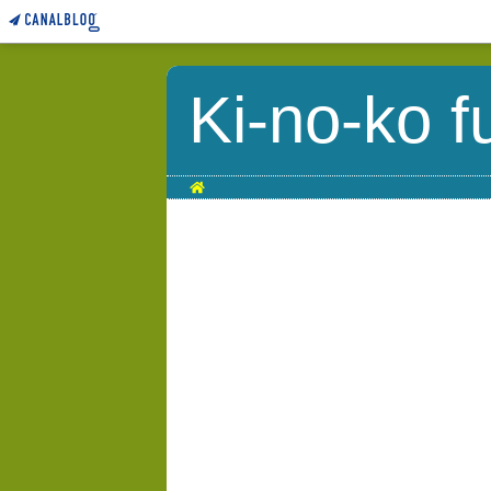
Ki-no-ko f
Home