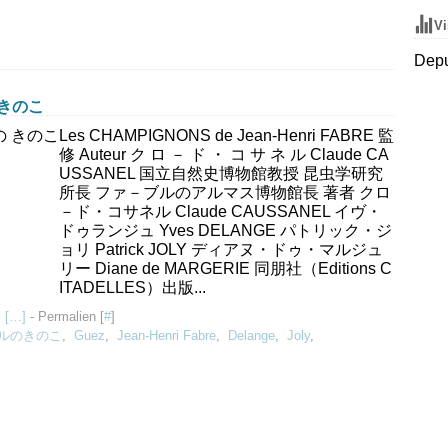
Vi
Depu
 きのこ
Les CHAMPIGNONS de Jean-Henri FABRE 監
修 Auteur ク ロ － ド ・ コ サ ネ ル Claude CA
USSANEL 国立自然史博物館教授 昆虫学研究
所長 ファ－ブルのアルマス博物館長 著者 クロ
－ド・コサネル Claude CAUSSANEL イヴ・
ドゥランジュ Yves DELANGE パトリック・ジ
ョリ Patrick JOLY ディアヌ・ドゥ・マルジュ
リー Diane de MARGERIE 同朋社（Editions C
ITADELLES）出版...
 [
…
]
- Permalien [
#
]
ルのきのこ
,
Guez
,
Jean-Henri Fabre
,
Delange
,
Joly
,