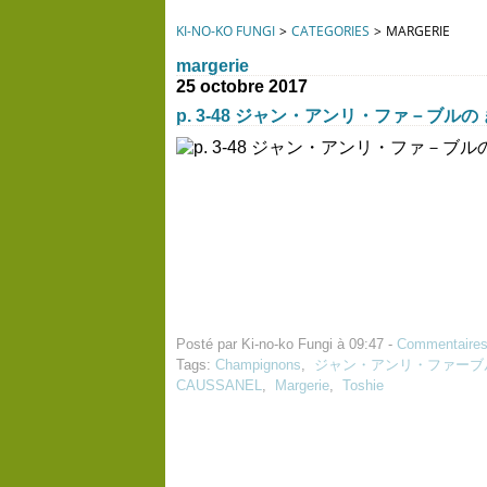
KI-NO-KO FUNGI
>
CATEGORIES
>
MARGERIE
margerie
25 octobre 2017
p. 3-48 ジャン・アンリ・ファ－ブルの
Posté par Ki-no-ko Fungi à 09:47 -
Commentaires
Tags:
Champignons
,
ジャン・アンリ・ファーブ
CAUSSANEL
,
Margerie
,
Toshie