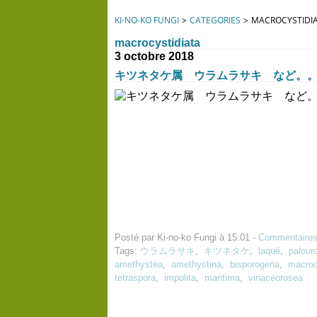
KI-NO-KO FUNGI
>
CATEGORIES
>
MACROCYSTIDI
macrocystidiata
3 octobre 2018
キツネタケ属 ウラムラサキ など。。。 Le 
Posté par Ki-no-ko Fungi à 15:01 -
Commentaires
Tags:
ウラムラサキ
,
キツネタケ
,
laqué
,
palour
amethystea
,
amethystina
,
bisporogena
,
macroc
tetraspora
,
impolita
,
maritima
,
vinaceorosea