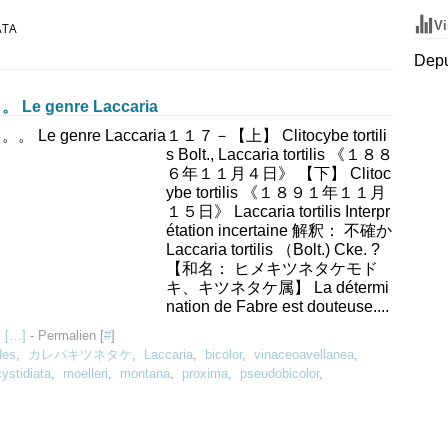
Vi
ATA
Depu
genre Laccaria
１１７－【上】 Clitocybe tortili
s Bolt., Laccaria tortilis 《１８８
６年１１月４日》 【下】 Clitoc
ybe tortilis 《１８９１年１１月
１５日》 Laccaria tortilis Interpr
étation incertaine 解釈： 不確か
Laccaria tortilis （Bolt.) Cke. ?
【和名： ヒメキツネタケモド
キ、キツネタケ属】 La détermi
nation de Fabre est douteuse....
 [
…
]
- Permalien [
#
]
des
,
カレバキツネタケ
,
Laccaria
,
bicolor
,
vinaceoavellanea
,
ystidiata
,
moelleri
,
montana
,
proxima
,
pseudobicolor
,