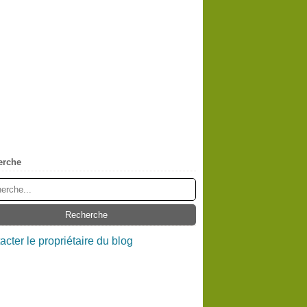
erche
acter le propriétaire du blog