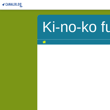
Ki-no-ko f
Home