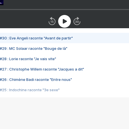
#30 : Eve Angeli raconte "Avant de partir"
#29 : MC Solaar raconte "Bouge de là"
28 : Lorie raconte "Je vais vite"
#27 : Christophe Willem raconte "Jacques a dit"
#26 : Chimène Badi raconte "Entre nous"
#25 : Indochine raconte "3e sexe"
#24 : Zaho raconte "C'est chelou"
#23 : Patrick Bruel raconte "Au café des délices"
#22 : Kyo raconte "Le chemin"