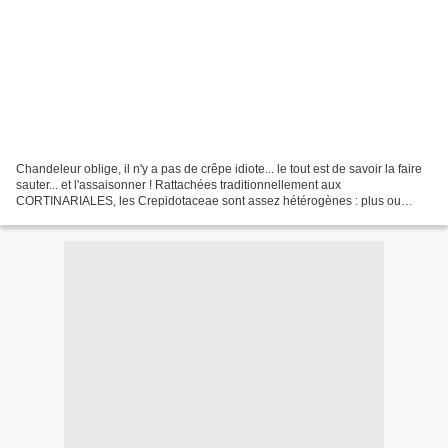
Chandeleur oblige, il n'y a pas de crêpe idiote... le tout est de savoir la faire
sauter... et l'assaisonner ! Rattachées traditionnellement aux
CORTINARIALES, les Crepidotaceae sont assez hétérogènes : plus ou
moins charnues ou grêles à très grêles,...