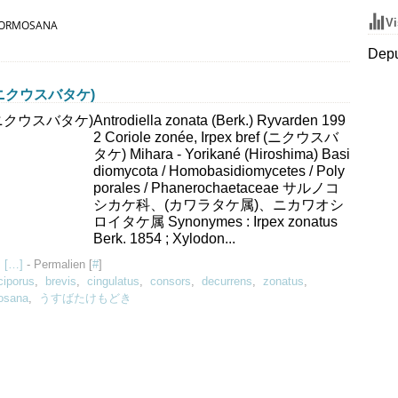
Vi
FORMOSANA
Depu
vis (ニクウスバタケ)
Antrodiella zonata (Berk.) Ryvarden 199
2 Coriole zonée, Irpex bref (ニクウスバ
タケ) Mihara - Yorikané (Hiroshima) Basi
diomycota / Homobasidiomycetes / Poly
porales / Phanerochaetaceae サルノコ
シカケ科、(カワラタケ属)、ニカワオシ
ロイタケ属 Synonymes : Irpex zonatus
Berk. 1854 ; Xylodon...
 [
…
]
- Permalien [
#
]
iciporus
,
brevis
,
cingulatus
,
consors
,
decurrens
,
zonatus
,
osana
,
うすばたけもどき