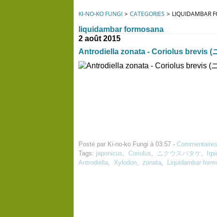
KI-NO-KO FUNGI
>
CATEGORIES
>
LIQUIDAMBAR 
liquidambar formosana
2 août 2015
Antrodiella zonata - Coriolus bre
Posté par Ki-no-ko Fungi à 03:57 -
Commentaires
Tags:
japonicus
,
Coriolus
,
ニクウスバタケ
,
Irp
Antrodiella
,
Xylodon
,
zonata
,
Liquidambar form