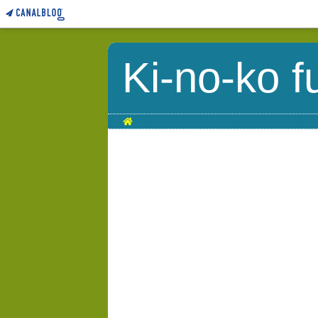
Ki-no-ko f
Home