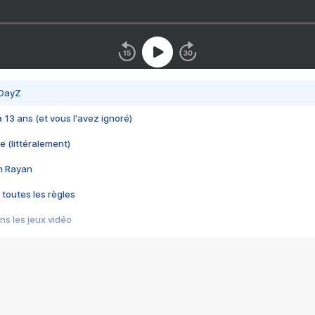
 DayZ
 a 13 ans (et vous l'avez ignoré)
e (littéralement)
im Rayan
 toutes les règles
s les jeux vidéo
us choquant de Rockstar ? - Le scandale BULLY
e plus moche de Steam
du RÊVE tourne au CAUCHEMAR