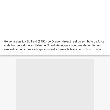
Helvella elastica Bulliard (1791) Le Dragon dressé, est un symbole de force
et de bonne fortune en Extrême Orient. Ainsi, on a coutume de vérifier en
servant certains thés verts qui infusent à même la tasse, si un brin ou une
paillette de thé n'est pas...