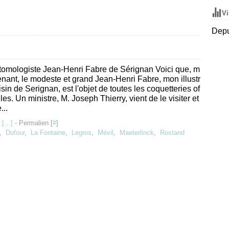
Vi
Depu
tomologiste Jean-Henri Fabre de Sérignan Voici que, m
enant, le modeste et grand Jean-Henri Fabre, mon illustr
isin de Serignan, est l'objet de toutes les coquetteries of
elles. Un ministre, M. Joseph Thierry, vient de le visiter et
...
 [
…
]
- Permalien [
#
]
,
Dufour
,
La Fontaine
,
Legros
,
Mévil
,
Maeterlinck
,
Rostand