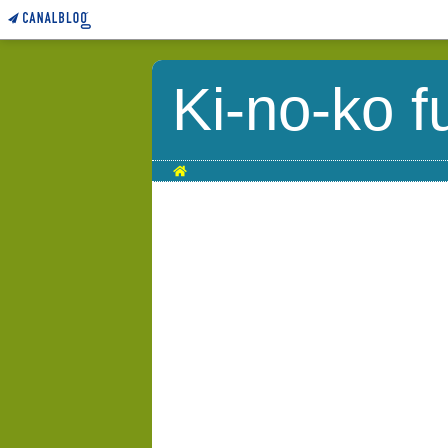
Ki-no-ko f
Home