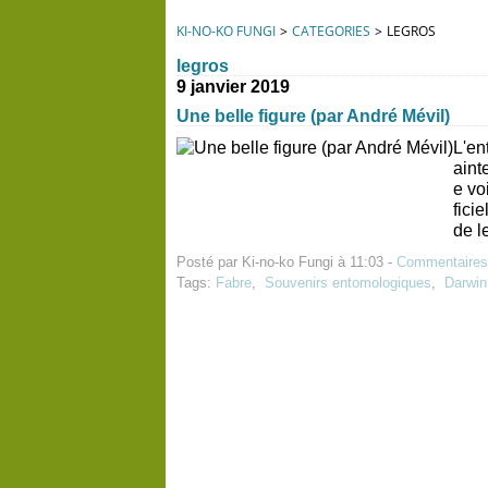
KI-NO-KO FUNGI
>
CATEGORIES
>
LEGROS
legros
9 janvier 2019
Une belle figure (par André Mévil)
L'en
aint
e vo
fici
de le
Posté par Ki-no-ko Fungi à 11:03 -
Commentaires
Tags:
Fabre
,
Souvenirs entomologiques
,
Darwin