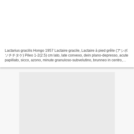
Lactarius gracilis Hongo 1957 Lactaire gracile, Lactaire à pied grêle (アシボ
ソチチタケ) Pileo 1-2(2.5) cm lato, late convexo, dein plano-depresso, acute
papillato, sicco, azono, minute granuloso-subvelutino, brunneo in centro,
dilute brunneolo vel subavellaneo...