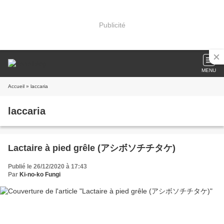
Publicité
MENU
Accueil
» laccaria
laccaria
Lactaire à pied grêle (アシボソチチタケ)
Publié le 26/12/2020 à 17:43
Par
Ki-no-ko Fungi