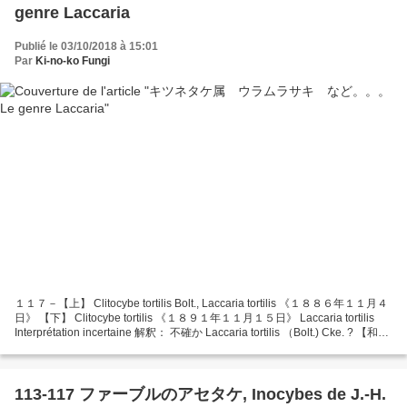
genre Laccaria
Publié le 03/10/2018 à 15:01
Par
Ki-no-ko Fungi
１１７－【上】 Clitocybe tortilis Bolt., Laccaria tortilis 《１８８６年１１月４
日》 【下】 Clitocybe tortilis 《１８９１年１１月１５日》 Laccaria tortilis
Interprétation incertaine 解釈： 不確か Laccaria tortilis （Bolt.) Cke. ? 【和
名： ヒメキツネタケモドキ、キツネタケ属】 La détermination de Fabre est
douteuse....
113-117 ファーブルのアセタケ, Inocybes de J.-H.