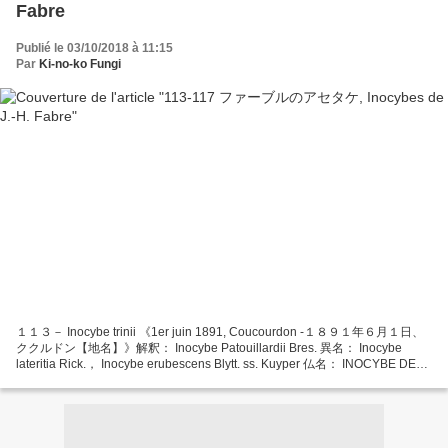
Fabre
Publié le 03/10/2018 à 11:15
Par
Ki-no-ko Fungi
１１３－ Inocybe trinii 《1er juin 1891, Coucourdon -１８９１年６月１日、
ククルドン【地名】》解釈： Inocybe Patouillardii Bres. 異名： Inocybe
lateritia Rick.， Inocybe erubescens Blytt. ss. Kuyper 仏名： INOCYBE DE
PATOUILLARD 【Patouillard 氏のアセタケの意】 【和名：なし、アセタケ
属】 L'inocybe de Patouillard...