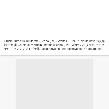
Crucibulum crucibuliforme (Scopoli) V.S. White (1902) Crucibule lisse 写真撮
影 中井 実 Crucibulum crucibuliforme (Scopoli) V.S. White ハラタケ目 ハラタ
ケ科 ツネノチャダイゴケ属 Basidiomycota / Agaricomycetes / Nidulariales /
Nidulariaceae Synonymes Peziza crucibuliformis Scopoli...