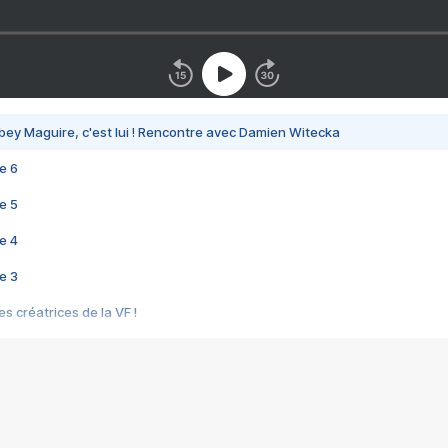
bey Maguire, c'est lui ! Rencontre avec Damien Witecka
e 6
e 5
e 4
e 3
s créatrices de la VF !
e 2
e 1
e Mektoub My Love arrive enfin ! Rencontre avec Shaïn Boumedine et Sal