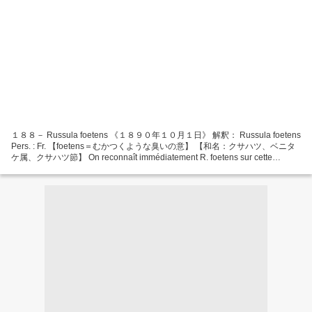
１８８－ Russula foetens 《１８９０年１０月１日》 解釈： Russula foetens
Pers. : Fr. 【foetens＝むかつくような臭いの意】 【和名：クサハツ、ベニタ
ケ属、クサハツ節】 On reconnaît immédiatement R. foetens sur cette
aquarelle : le chapeau ochracé ample, le pied en fuseau, mais surtout les
cannelures tuberculeuses...