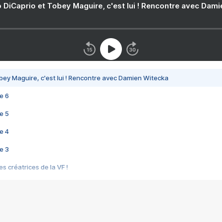
 DiCaprio et Tobey Maguire, c'est lui ! Rencontre avec Dam
bey Maguire, c'est lui ! Rencontre avec Damien Witecka
e 6
e 5
e 4
e 3
s créatrices de la VF !
e 2
e 1
e Mektoub My Love arrive enfin ! Rencontre avec Shaïn Boumedine et Sal