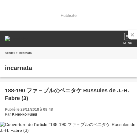
Publicité
MENU
Accueil
» incarnata
incarnata
188-190 ファ－ブルのベニタケ Russules de J.-H.
Fabre (3)
Publié le 29/11/2018 à 08:48
Par
Ki-no-ko Fungi