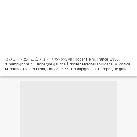
ロジェー・エイム氏 アミガサタケの３種 : Roger Heim, France, 1955,
"Champignons d'Europe"(de gauche à droite : Morchella vulgaris, M. conica,
M. rotunda) Roger Heim, France, 1955 "Champignons d'Europe"( de gauche
à droite:Gyromitra esculenta, Verpa digitaliformis, Mitrophora...