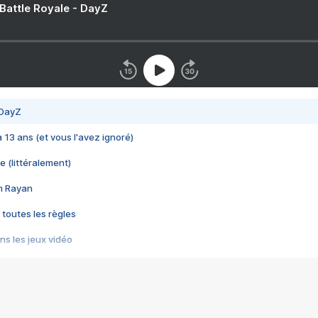
 Battle Royale - DayZ
 DayZ
 a 13 ans (et vous l'avez ignoré)
e (littéralement)
im Rayan
 toutes les règles
s les jeux vidéo
us choquant de Rockstar ? - Le scandale BULLY
e plus moche de Steam
du RÊVE tourne au CAUCHEMAR