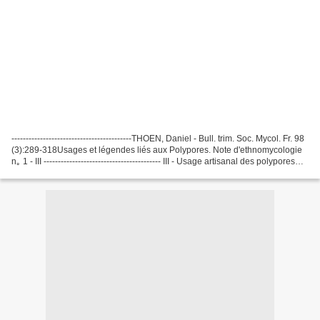
------------------------------------------THOEN, Daniel - Bull. trim. Soc. Mycol. Fr. 98
(3):289-318Usages et légendes liés aux Polypores. Note d'ethnomycologie
n｡ 1 - III ----------------------------------------- III - Usage artisanal des polypores
:les...