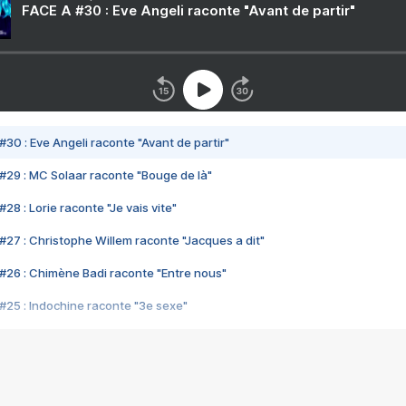
FACE A #30 : Eve Angeli raconte "Avant de partir"
#30 : Eve Angeli raconte "Avant de partir"
#29 : MC Solaar raconte "Bouge de là"
28 : Lorie raconte "Je vais vite"
#27 : Christophe Willem raconte "Jacques a dit"
#26 : Chimène Badi raconte "Entre nous"
#25 : Indochine raconte "3e sexe"
#24 : Zaho raconte "C'est chelou"
#23 : Patrick Bruel raconte "Au café des délices"
#22 : Kyo raconte "Le chemin"