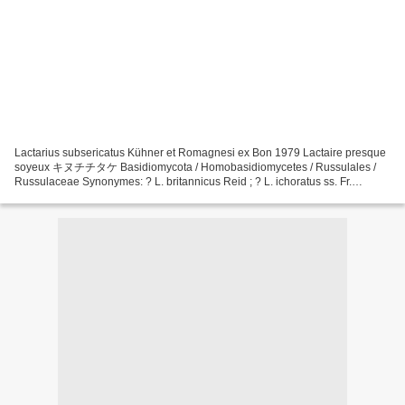
Lactarius subsericatus Kühner et Romagnesi ex Bon 1979 Lactaire presque
soyeux キヌチチタケ Basidiomycota / Homobasidiomycetes / Russulales /
Russulaceae Synonymes: ? L. britannicus Reid ; ? L. ichoratus ss. Fr.
Chapeau jusqu'à 10cm, lisse à furfuracé, presque...