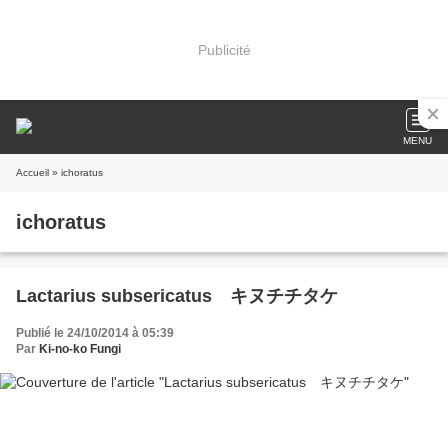
Publicité
MENU
Accueil
» ichoratus
ichoratus
Lactarius subsericatus キヌチチタケ
Publié le 24/10/2014 à 05:39
Par
Ki-no-ko Fungi