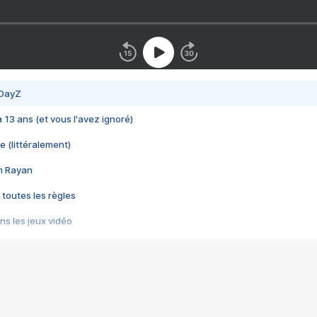
 DayZ
 a 13 ans (et vous l'avez ignoré)
e (littéralement)
im Rayan
 toutes les règles
s les jeux vidéo
us choquant de Rockstar ? - Le scandale BULLY
e plus moche de Steam
du RÊVE tourne au CAUCHEMAR