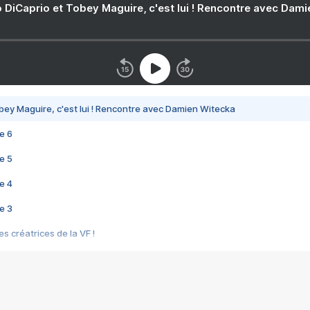
 DiCaprio et Tobey Maguire, c'est lui ! Rencontre avec Dam
bey Maguire, c'est lui ! Rencontre avec Damien Witecka
e 6
e 5
e 4
e 3
s créatrices de la VF !
e 2
e 1
e Mektoub My Love arrive enfin ! Rencontre avec Shaïn Boumedine et Sal