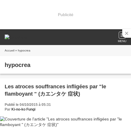
Publicité
MENU
Accueil
» hypocrea
hypocrea
Les atroces souffrances infligées par "le
flamboyant " (カエンタケ 症状)
Publié le 04/10/2015 à 05:31
Par
Ki-no-ko Fungi