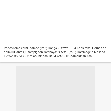
Podostroma cornu-damae (Pat.) Hongo & Izawa 1994 Kaen-také, Cornes de
daim rutilantes, Champignon flamboyant (カエンタケ) Hommage à Masana
IZAWA 伊沢正名 先生 et Shinnosuké MIYAUCHI Champignon très
dangereux, même à la manipulation (brûlures et desquamation!), mortel...