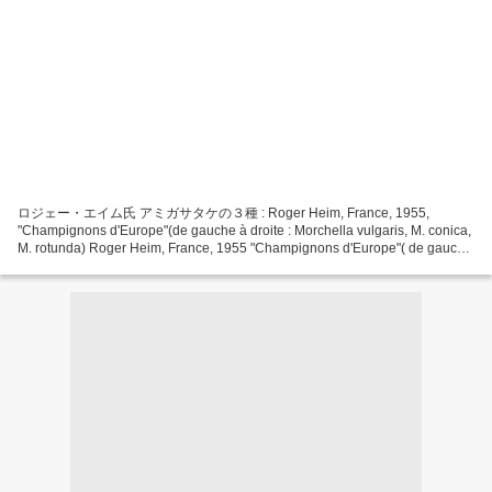
ロジェー・エイム氏 アミガサタケの３種 : Roger Heim, France, 1955,
"Champignons d'Europe"(de gauche à droite : Morchella vulgaris, M. conica,
M. rotunda) Roger Heim, France, 1955 "Champignons d'Europe"( de gauche
à droite:Gyromitra esculenta, Verpa digitaliformis, Mitrophora...