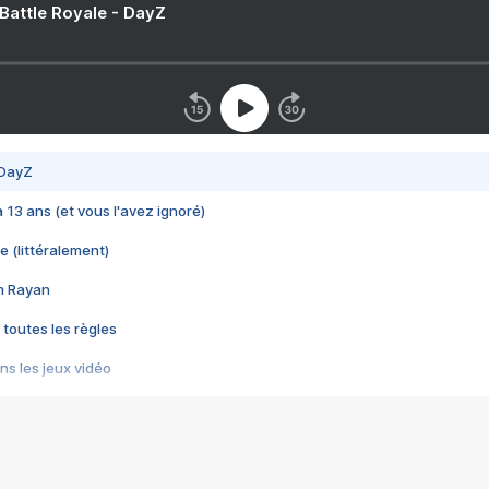
 Battle Royale - DayZ
 DayZ
 a 13 ans (et vous l'avez ignoré)
e (littéralement)
im Rayan
 toutes les règles
s les jeux vidéo
us choquant de Rockstar ? - Le scandale BULLY
e plus moche de Steam
du RÊVE tourne au CAUCHEMAR