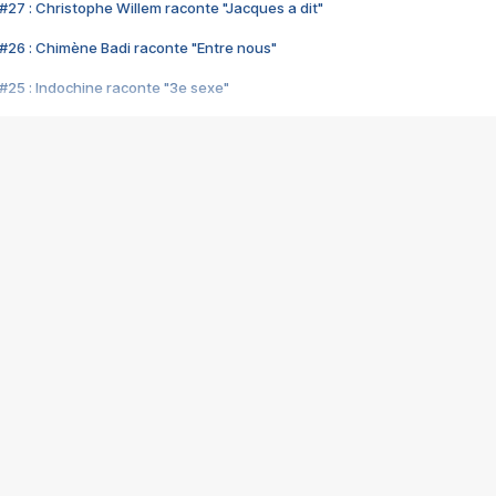
#27 : Christophe Willem raconte "Jacques a dit"
#26 : Chimène Badi raconte "Entre nous"
#25 : Indochine raconte "3e sexe"
#24 : Zaho raconte "C'est chelou"
#23 : Patrick Bruel raconte "Au café des délices"
#22 : Kyo raconte "Le chemin"
#21 : Nolwenn Leroy raconte "Cassé"
#20 : Patrick Hernandez raconte "Born to be alive"
#19 : Lorie raconte "Près de moi"
#18 : Michael Jones raconte "A nos actes manqués" (avec Jean-Jacque
#17 : Khaled raconte "Aïcha"
#16 : Corneille raconte "Parce qu'on vient de loin"
#15 : Indochine raconte "L'aventurier"