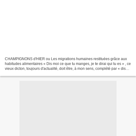
CHAMPIGNONS d'HIER ou Les migrations humaines restituées grâce aux
habitudes alimentaires « Dis moi ce que tu manges, je te dirai qui tu es » , ce
vieux dicton, toujours d'actualité, doit être, à mon sens, complété par « dis
moi ce que tu manges, je te...