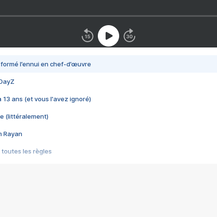
nsformé l’ennui en chef-d’œuvre
 DayZ
 a 13 ans (et vous l'avez ignoré)
e (littéralement)
im Rayan
 toutes les règles
s les jeux vidéo
us choquant de Rockstar ? - Le scandale BULLY
e plus moche de Steam