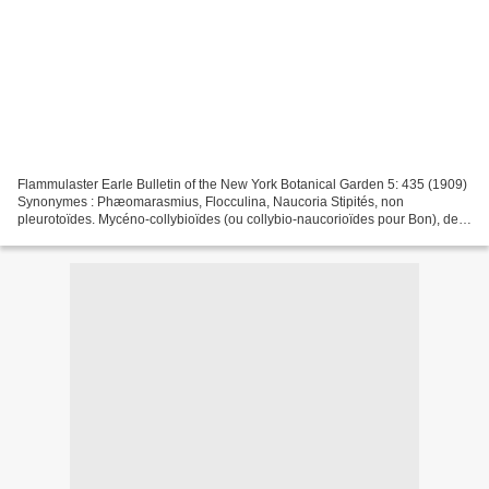
Flammulaster Earle Bulletin of the New York Botanical Garden 5: 435 (1909)
Synonymes : Phæomarasmius, Flocculina, Naucoria Stipités, non
pleurotoïdes. Mycéno-collybioïdes (ou collybio-naucorioïdes pour Bon), de
petite taille, lames adnées échancrées,...