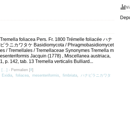
Vi
Depu
Tremella foliacea Pers. Fr. 1800 Trémelle foliacée ハナ
ビラニカワタケ Basidiomycota / Phragmobasidiomycet
es / Tremellales / Tremellaceae Synonymes Tremella m
esenteriformis Jacquin (1778) , Miscellanea austriaca,
1, p. 142, tab. 13 Tremella verticalis Bulliard...
 [
…
]
- Permalien [
#
]
,
Exidia
,
foliacea
,
mesenteriformis
,
fimbriata
,
ハナビラニカワタ