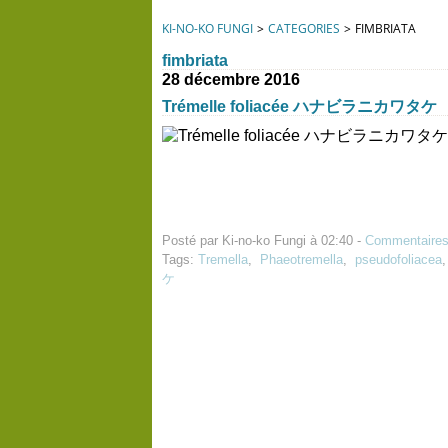
KI-NO-KO FUNGI
>
CATEGORIES
>
FIMBRIATA
fimbriata
28 décembre 2016
Trémelle foliacée ハナビラニカワタケ
Posté par Ki-no-ko Fungi à 02:40 -
Commentaires
Tags:
Tremella
,
Phaeotremella
,
pseudofoliacea
ケ