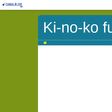
Ki-no-ko f
Home