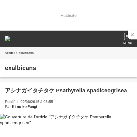
Publicité
MENU
Accueil
» exalbicans
exalbicans
アシナガイタチタケ Psathyrella spadiceogrisea
Publié le 02/06/2015 à 06:55
Par
Ki-no-ko Fungi