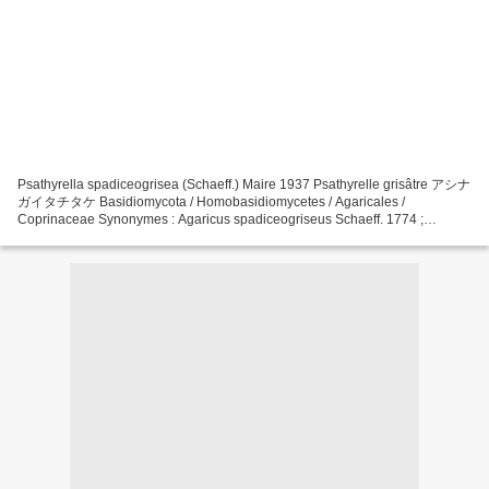
Psathyrella spadiceogrisea (Schaeff.) Maire 1937 Psathyrelle grisâtre アシナ
ガイタチタケ Basidiomycota / Homobasidiomycetes / Agaricales /
Coprinaceae Synonymes : Agaricus spadiceogriseus Schaeff. 1774 ;
Agaricus pallescens Batsch 1783 ; Psathyra s. (Schaeff.)...