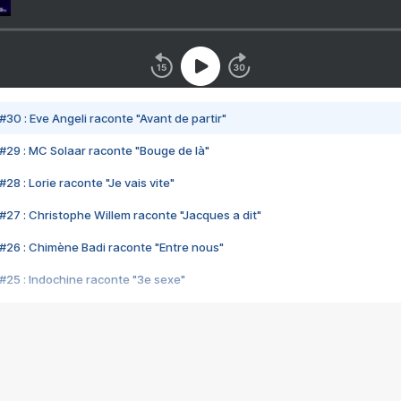
#30 : Eve Angeli raconte "Avant de partir"
#29 : MC Solaar raconte "Bouge de là"
28 : Lorie raconte "Je vais vite"
#27 : Christophe Willem raconte "Jacques a dit"
#26 : Chimène Badi raconte "Entre nous"
#25 : Indochine raconte "3e sexe"
#24 : Zaho raconte "C'est chelou"
#23 : Patrick Bruel raconte "Au café des délices"
#22 : Kyo raconte "Le chemin"