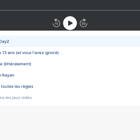
 DayZ
 a 13 ans (et vous l'avez ignoré)
e (littéralement)
im Rayan
 toutes les règles
s les jeux vidéo
us choquant de Rockstar ? - Le scandale BULLY
e plus moche de Steam
du RÊVE tourne au CAUCHEMAR