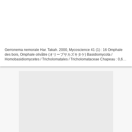
Gerronema nemorale Har. Takah. 2000, Mycoscience 41 (1) : 16 Omphale
des bois, Omphale olivâtre (オリーブサカズキタケ) Basidiomycota /
Homobasidiomycetes / Tricholomatales / Tricholomataceae Chapeau : 0,6-
1,5 cm, d'abord hémisphérique, puis convexe avec une dépression...