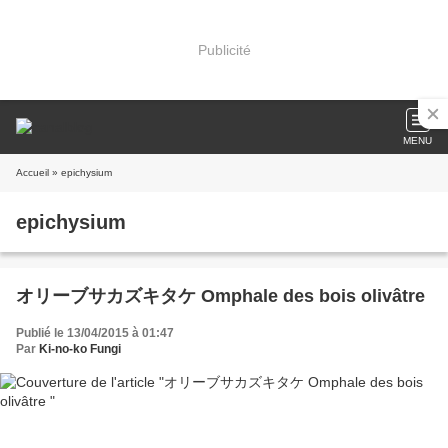
Publicité
MENU
Accueil
» epichysium
epichysium
オリーブサカズキタケ Omphale des bois olivâtre
Publié le 13/04/2015 à 01:47
Par
Ki-no-ko Fungi