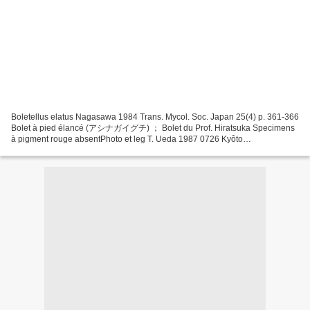
Boletellus elatus Nagasawa 1984 Trans. Mycol. Soc. Japan 25(4) p. 361-366
Bolet à pied élancé (アシナガイグチ) ； Bolet du Prof. Hiratsuka Specimens
à pigment rouge absentPhoto et leg T. Ueda 1987 0726 Kyôto
Basidiomycota / Homobasidiomycetes / Boletales / Boletaceae...