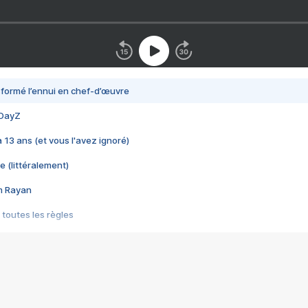
nsformé l’ennui en chef-d’œuvre
 DayZ
 a 13 ans (et vous l'avez ignoré)
e (littéralement)
im Rayan
 toutes les règles
s les jeux vidéo
us choquant de Rockstar ? - Le scandale BULLY
e plus moche de Steam