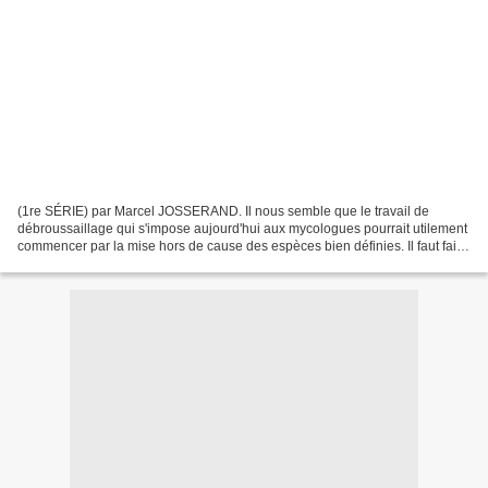
(1re SÉRIE) par Marcel JOSSERAND. Il nous semble que le travail de
débroussaillage qui s'impose aujourd'hui aux mycologues pourrait utilement
commencer par la mise hors de cause des espèces bien définies. Il faut faire
le v ide, si l'on peut dire, autour...