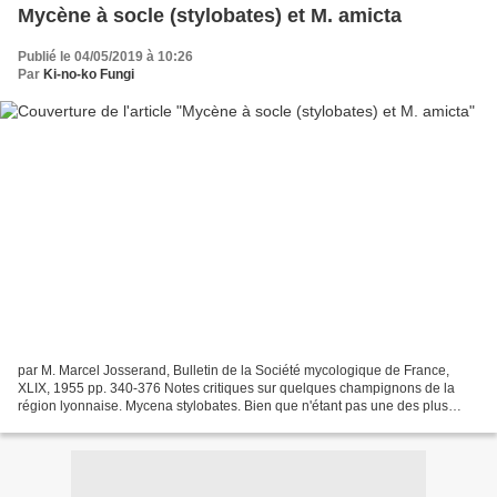
Mycène à socle (stylobates) et M. amicta
Publié le 04/05/2019 à 10:26
Par
Ki-no-ko Fungi
par M. Marcel Josserand, Bulletin de la Société mycologique de France,
XLIX, 1955 pp. 340-376 Notes critiques sur quelques champignons de la
région lyonnaise. Mycena stylobates. Bien que n'étant pas une des plus
petites du genre, cette espèce de la section...