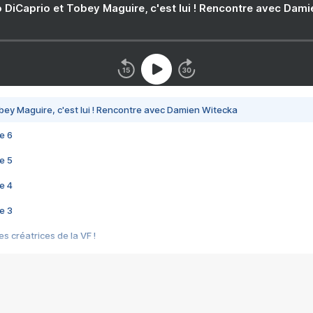
 DiCaprio et Tobey Maguire, c'est lui ! Rencontre avec Dam
bey Maguire, c'est lui ! Rencontre avec Damien Witecka
e 6
e 5
e 4
e 3
s créatrices de la VF !
e 2
e 1
e Mektoub My Love arrive enfin ! Rencontre avec Shaïn Boumedine et Sal