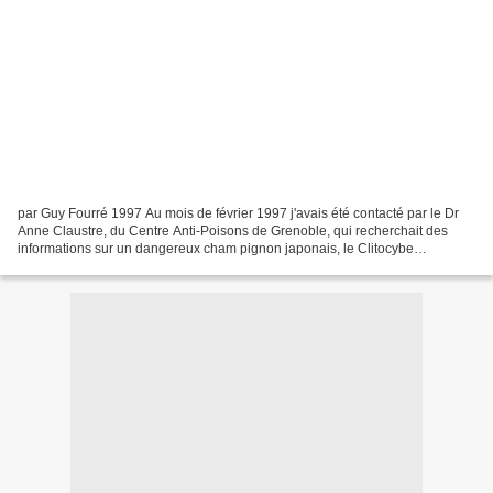
par Guy Fourré 1997 Au mois de février 1997 j'avais été contacté par le Dr
Anne Claustre, du Centre Anti-Poisons de Grenoble, qui recherchait des
informations sur un dangereux cham pignon japonais, le Clitocybe
acromelalga : cette espèce produit une intoxication...