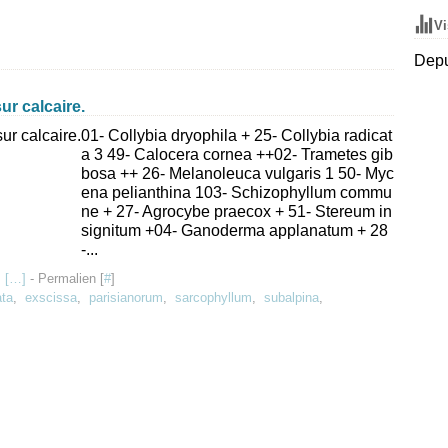
Vi
Depu
ur calcaire.
01- Collybia dryophila + 25- Collybia radicat
a 3 49- Calocera cornea ++02- Trametes gib
bosa ++ 26- Melanoleuca vulgaris 1 50- Myc
ena pelianthina 103- Schizophyllum commu
ne + 27- Agrocybe praecox + 51- Stereum in
signitum +04- Ganoderma applanatum + 28
-...
 [
…
]
- Permalien [
#
]
ata
,
exscissa
,
parisianorum
,
sarcophyllum
,
subalpina
,