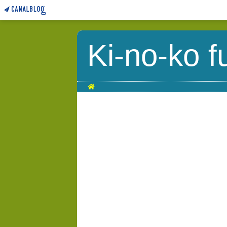
Ki-no-ko f
Home