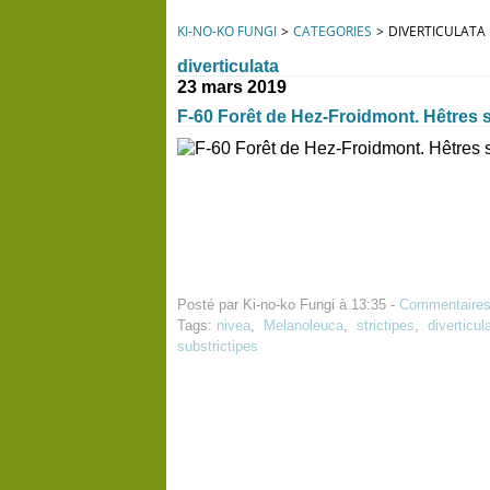
KI-NO-KO FUNGI
>
CATEGORIES
>
DIVERTICULATA
diverticulata
23 mars 2019
F-60 Forêt de Hez-Froidmont. Hêtres s
Posté par Ki-no-ko Fungi à 13:35 -
Commentaires
Tags:
nivea
,
Melanoleuca
,
strictipes
,
diverticul
substrictipes