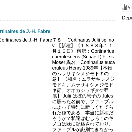
Vi
Depu
ires de J.-H. Fabre
７８－ Cortinarius Julii sp. no
v. 【新種】《１８８８年１１
月１６日》 解釈：Cortinarius
caerulescens (Schaeff.) Fr. ss.
Moser 異名：Cortinarius euca
eruleus Henry 1989年【本物
のムラサキシメジモドキの
意】 【和名：ムラサキシメジ
モドキ、ムラサキシメジモド
キ節、オオカシワギタケ亜
属】 Julii は彼の息子の Jules
に贈った名前で、ファ－ブル
によって特別に新しくたてら
れた種である。本当に新種だ
ろうか？私達はむしろこのキ
ノコは既に記述されており、
ファ－ブルが識別できなかっ