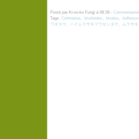
Posté par Ki-no-ko Fungi à 08:39 -
Commentaires
Tags:
Cortinarius
,
biveloides
,
bivelus
,
bulbosus
ワギタケ
,
ハイムラサキフウセンタケ
,
ムラサキ