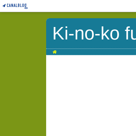
Ki-no-ko f
Home