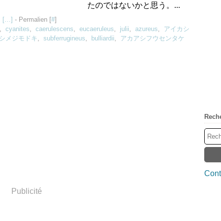
たのではないかと思う。...
 [
…
]
- Permalien [
#
]
,
cyanites
,
caerulescens
,
eucaeruleus
,
julii
,
azureus
,
アイカシ
シメジモドキ
,
subferrugineus
,
bulliardii
,
アカアシフウセンタケ
Rech
Cont
Publicité